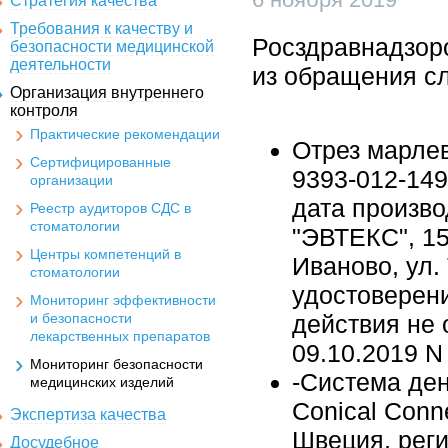
Стратегия качества
Требования к качеству и
Росздравнадзор
безопасности медицинской
деятельности
из обращения с
Организация внутреннего
контроля
Практические рекомендации
Отрез марле
Сертифицированные
9393-012-149
организации
дата произво
Реестр аудиторов СДС в
стоматологии
"ЭВТЕКС", 15
Центры компетенций в
Иваново, ул.
стоматологии
удостоверени
Мониторинг эффективности
и безопасности
действия не 
лекарственных препаратов
09.10.2019 N
Мониторинг безопасности
-Система ден
медицинских изделий
Conical Conn
Экспертиза качества
Швеция, реги
Досудебное