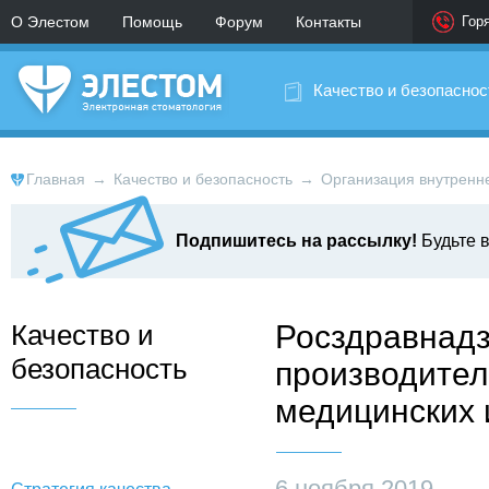
О Элестом
Помощь
Форум
Контакты
Гор
Качество и безопаснос
Главная
→
Качество и безопасность
→
Организация внутренн
Подпишитесь на рассылку!
Будьте в
Качество и
Росздравнадз
безопасность
производите
медицинских 
6 ноября 2019