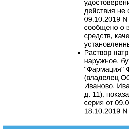
удостоверени
действия не 
09.10.2019 N
сообщено о 
средств, кач
установленн
Раствор натр
наружное, бу
"Фармация" Ф
(владелец ОО
Иваново, Ива
д. 11), показ
серия от 09.
18.10.2019 N