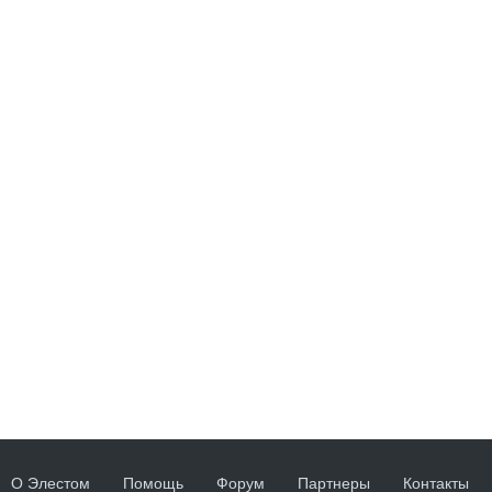
О Элестом
Помощь
Форум
Партнеры
Контакты