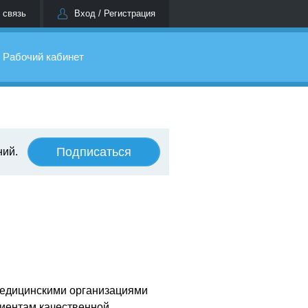
 связь
Вход / Регистрация
Рабочий кабинет
Подписаться
ний.
медицинскими организациями
иентам качественной