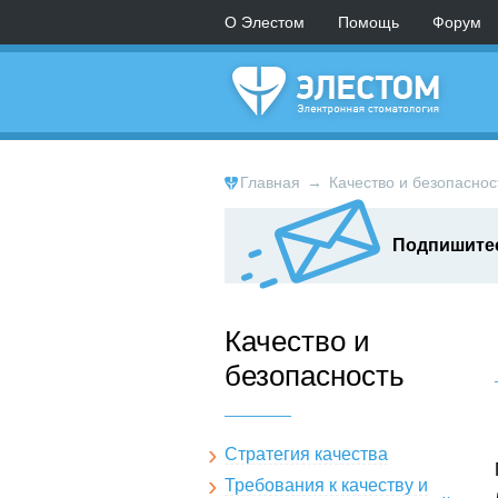
О Элестом
Помощь
Форум
Главная
→
Качество и безопаснос
Подпишитес
Качество и
безопасность
Стратегия качества
Требования к качеству и