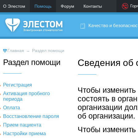
О Элестом
Помощь
Форум
Контакты
Гор
Качество и безопаснос
Главная
→
Раздел помощи
Раздел помощи
Сведения об 
Регистрация
Чтобы изменить
Активация пробного
состоять в орга
периода
организации до
Оплата
об организации.
Восстановление пароля
Прием пациента
Чтобы изменить 
Настройки приема