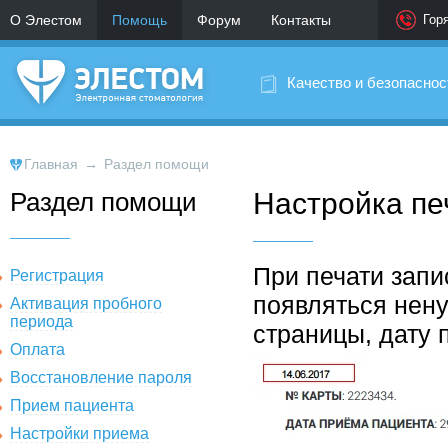
О Элестом
Помощь
Форум
Контакты
Гор
Качество и безопаснос
Главная
→
Раздел помощи
Раздел помощи
Настройка пе
При печати запи
Регистрация
появляться нен
Активация пробного
периода
страницы, дату 
Оплата
Восстановление пароля
Прием пациента
Настройки приема