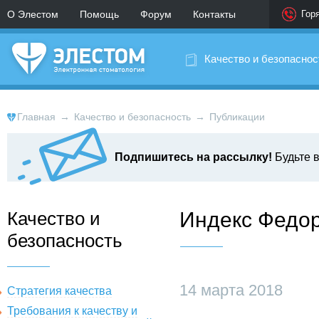
О Элестом
Помощь
Форум
Контакты
Гор
Качество и безопаснос
Главная
→
Качество и безопасность
→
Публикации
Подпишитесь на рассылку!
Будьте в
Качество и
Индекс Федо
безопасность
14 марта 2018
Стратегия качества
Требования к качеству и