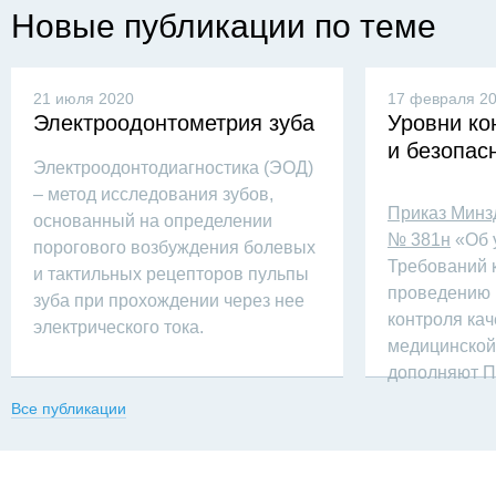
Новые публикации по теме
21 июля 2020
17 февраля 2
Электроодонтометрия зуба
Уровни ко
и безопас
Электроодонтодиагностика (ЭОД)
приказ
– метод исследования зубов,
Приказ Минзд
основанный на определении
№ 381н
«Об 
порогового возбуждения болевых
Требований к
и тактильных рецепторов пульпы
проведению 
зуба при прохождении через нее
контроля кач
электрического тока.
медицинской
дополняют 
(практическ
Все публикации
Росздравнад
стоматологи
Росздравнад