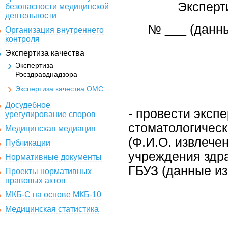
Эксперт
безопасности медицинской
деятельности
№ ___ (данны
Организация внутреннего
контроля
Экспертиза качества
Экспертиза
Росздравднадзора
Экспертиза качества ОМС
Досудебное
- провести эксп
урегулирование споров
стоматологичес
Медицинская медиация
(Ф.И.О. извлече
Публикации
учреждения здр
Нормативные документы
ГБУЗ (данные изв
Проекты нормативных
правовых актов
МКБ-С на основе МКБ-10
Медицинская статистика