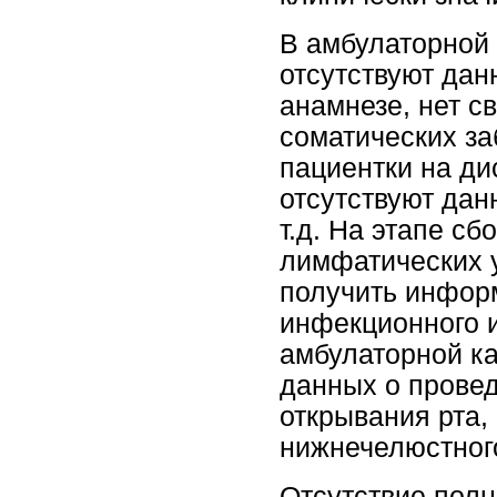
В амбулаторной 
отсутствуют да
анамнезе, нет с
соматических з
пациентки на ди
отсутствуют дан
т.д. На этапе с
лимфатических у
получить инфор
инфекционного и
амбулаторной ка
данных о провед
открывания рта,
нижнечелюстного
Отсутствие полн