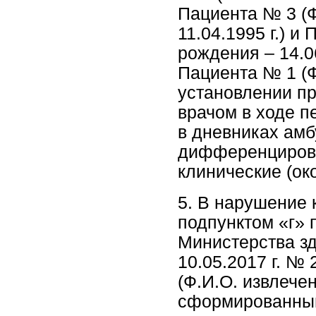
Пациента № 3 (Ф
11.04.1995 г.) и
рождения – 14.0
Пациента № 1 (Ф
установлении п
врачом в ходе п
в дневниках амб
дифференцирова
клинические (ок
5. В нарушение 
подпунктом «г» 
Министерства з
10.05.2017 г. №
(Ф.И.О. извлече
сформированный