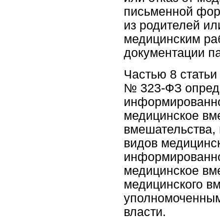
письменной фор
из родителей и
медицинским ра
документации п
Частью 8 статьи 
№ 323-ФЗ опреде
информированно
медицинское вме
вмешательства,
видов медицинс
информированно
медицинское вм
медицинского в
уполномоченным
власти.