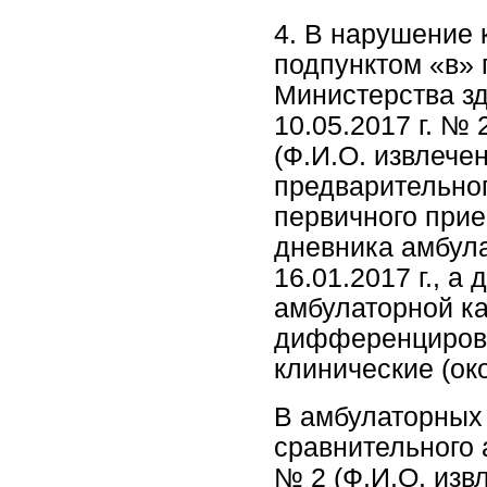
4. В нарушение 
подпунктом «в» 
Министерства з
10.05.2017 г. №
(Ф.И.О. извлече
предварительног
первичного прие
дневника амбул
16.01.2017 г., а
амбулаторной кар
дифференцирова
клинические (ок
В амбулаторных
сравнительного
№ 2 (Ф.И.О. извл