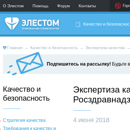
О Элестом
Помощь
Форум
Контакты
Гор
Качество и безопаснос
Главная
→
Качество и безопасность
→
Экспертиза качества
Подпишитесь на рассылку!
Будьте в
Качество и
Экспертиза к
безопасность
Росздравнад
4 июня 2018
Стратегия качества
Требования к качеству и