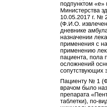
подпунктом «е» 
Министерства з
10.05.2017 г. №
(Ф.И.О. извлече
дневнике амбулат
назначении лек
применения с н
применению лек
пациента, пола 
осложнений осно
сопутствующих 
Пациенту № 1 (Ф
врачом было на
препарата «Пен
таблетки), по-в