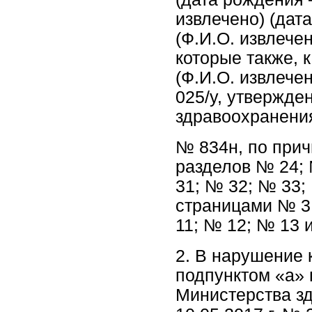
извлечено) (дата
(Ф.И.О. извлечен
которые также, 
(Ф.И.О. извлече
025/у, утвержд
здравоохранения
№ 834н, по прич
разделов № 24; 
31; № 32; № 33;
страницами № 3;
11; № 12; № 13 
2. В нарушение 
подпунктом «а» 
Министерства з