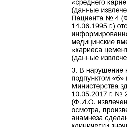
«среднего карие
(данные извлечен
Пациента № 4 (Ф
14.06.1995 г.) о
информированно
медицинские вм
«кариеса цемент
(данные извлечен
3. В нарушение 
подпунктом «б» 
Министерства з
10.05.2017 г. №
(Ф.И.О. извлече
осмотра, произв
анамнеза сделан
клинически знач