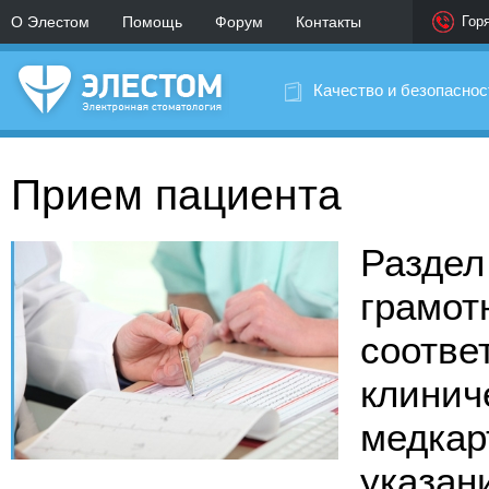
О Элестом
Помощь
Форум
Контакты
Гор
Качество и безопаснос
Прием пациента
Раздел
грамот
соотве
клинич
медкар
указан