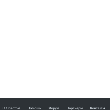
О Элестом
Помощь
Форум
Партнеры
Контакты