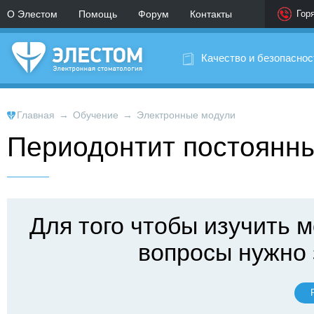
О Элестом
Помощь
Форум
Контакты
Гор
Качество и безопаснос
Главная
→
Обучение
→
Электронные модули
Периодонтит постоянны
Для того чтобы изучить м
вопросы нужно 