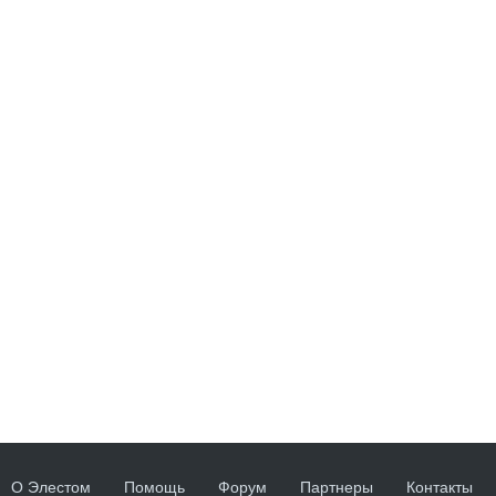
О Элестом
Помощь
Форум
Партнеры
Контакты