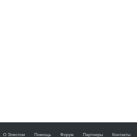
О Элестом
Помощь
Форум
Партнеры
Контакты