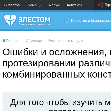
О Элестом
Помощь
Форум
Контакты
Гор
Качество и безопаснос
Главная
→
Обучение
→
Электронные модули
Ошибки и осложнения,
протезировании разли
комбинированных конст
Для того чтобы изучить м