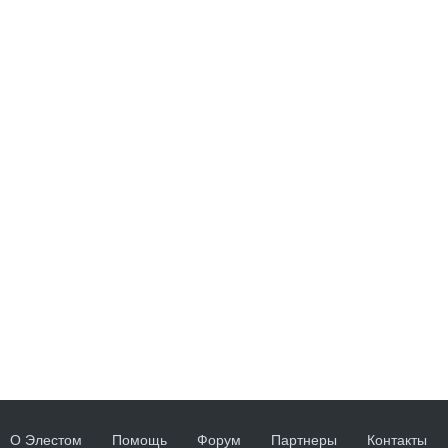
О Элестом
Помощь
Форум
Партнеры
Контакты